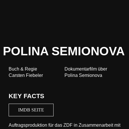
 NAZI
 ICH AUF
UTEN
AND GEWINNST
 PARKETT
MICH?
POLINA SEMIONOVA
CHE NACH SCHWERE­
 PORTRAIT
Buch & Regie
Dokumentarfilm über
Carsten Fiebeler
Polina Semionova
KEY FACTS
IMDB SEITE
Auftragsproduktion für das ZDF in Zusammenarbeit mit