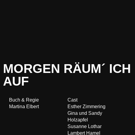
 NAZI
 ICH AUF
UTEN
AND GEWINNST
 PARKETT
MICH?
CHE NACH SCHWERE­
 PORTRAIT
MORGEN RÄUM´ ICH
AUF
Buch & Regie
Cast
Martina Elbert
Esther Zimmering
Gina und Sandy
Holzapfel
Susanne Lothar
Lambert Hamel