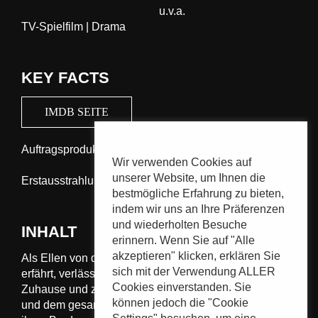
u.v.a.
TV-Spielfilm | Drama
KEY FACTS
IMDB SEITE
Auftragsproduktion für den BR
Wir verwenden Cookies auf
unserer Website, um Ihnen die
Erstausstrahlung: 20:15 Uhr | ARD | 20. August 2008
bestmögliche Erfahrung zu bieten,
indem wir uns an Ihre Präferenzen
und wiederholten Besuche
INHALT
erinnern. Wenn Sie auf "Alle
akzeptieren" klicken, erklären Sie
Als Ellen von der langjährigen Affäre ihres Mannes
sich mit der Verwendung ALLER
erfährt, verlässt sie völlig übereilt das gemeinsame
Cookies einverstanden. Sie
Zuhause und zieht mit ihrer 12-jährigen Tochter Nina
können jedoch die "Cookie
und dem gesamten Hausstand in die kleine Wohnung