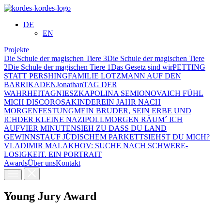
DE
EN
Projekte
Die Schule der magischen Tiere 3
Die Schule der magischen Tiere
2
Die Schule der magischen Tiere 1
Das Gesetz sind wir
PETTING
STATT PERSHING
FAMILIE LOTZMANN AUF DEN
BARRIKADEN
Jonathan
TAG DER
WAHRHEIT
AGNIESZKA
POLINA SEMIONOVA
ICH FÜHL
MICH DISCO
ROSAKINDER
EIN JAHR NACH
MORGEN
FESTUNG
MEIN BRUDER, SEIN ERBE UND
ICH
DER KLEINE NAZI
POLL
MORGEN RÄUM´ ICH
AUF
VIER MINUTEN
SIEH ZU DASS DU LAND
GEWINNST
AUF JÜDISCHEM PARKETT
SIEHST DU MICH?
VLADIMIR MALAKHOV: SUCHE NACH SCHWERE­
LOSIGKEIT. EIN PORTRAIT
Awards
Über uns
Kontakt
Young Jury Award