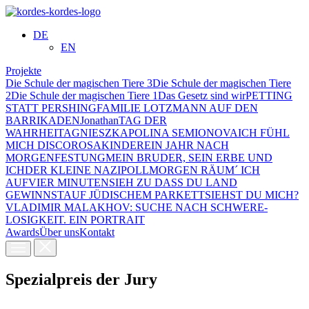
DE
EN
Projekte
Die Schule der magischen Tiere 3
Die Schule der magischen Tiere
2
Die Schule der magischen Tiere 1
Das Gesetz sind wir
PETTING
STATT PERSHING
FAMILIE LOTZMANN AUF DEN
BARRIKADEN
Jonathan
TAG DER
WAHRHEIT
AGNIESZKA
POLINA SEMIONOVA
ICH FÜHL
MICH DISCO
ROSAKINDER
EIN JAHR NACH
MORGEN
FESTUNG
MEIN BRUDER, SEIN ERBE UND
ICH
DER KLEINE NAZI
POLL
MORGEN RÄUM´ ICH
AUF
VIER MINUTEN
SIEH ZU DASS DU LAND
GEWINNST
AUF JÜDISCHEM PARKETT
SIEHST DU MICH?
VLADIMIR MALAKHOV: SUCHE NACH SCHWERE­
LOSIGKEIT. EIN PORTRAIT
Awards
Über uns
Kontakt
Spezialpreis der Jury