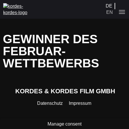
DE
EN
GEWINNER DES
ISCHEN TIERE 3
ISCHEN TIERE 2
FEBRUAR-
ISCHEN TIERE 1
IND WIR
WETTBEWERBS
 PERSHING
 DEN BARRIKADEN
AN
HRHEIT
KA
KORDES & KORDES FILM GMBH
IONOVA
H DISCO
Datenschutz
Impressum
DER
H MORGEN
NG
Manage consent
 ERBE UND ICH