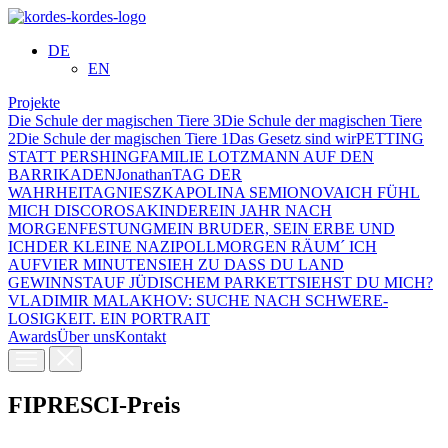
DE
EN
Projekte
Die Schule der magischen Tiere 3
Die Schule der magischen Tiere
2
Die Schule der magischen Tiere 1
Das Gesetz sind wir
PETTING
STATT PERSHING
FAMILIE LOTZMANN AUF DEN
BARRIKADEN
Jonathan
TAG DER
WAHRHEIT
AGNIESZKA
POLINA SEMIONOVA
ICH FÜHL
MICH DISCO
ROSAKINDER
EIN JAHR NACH
MORGEN
FESTUNG
MEIN BRUDER, SEIN ERBE UND
ICH
DER KLEINE NAZI
POLL
MORGEN RÄUM´ ICH
AUF
VIER MINUTEN
SIEH ZU DASS DU LAND
GEWINNST
AUF JÜDISCHEM PARKETT
SIEHST DU MICH?
VLADIMIR MALAKHOV: SUCHE NACH SCHWERE­
LOSIGKEIT. EIN PORTRAIT
Awards
Über uns
Kontakt
FIPRESCI-Preis