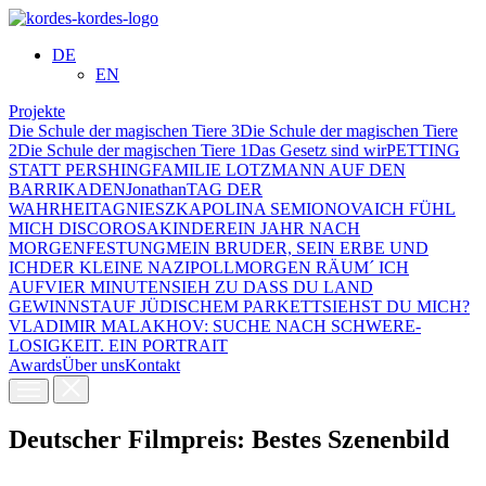
DE
EN
Projekte
Die Schule der magischen Tiere 3
Die Schule der magischen Tiere
2
Die Schule der magischen Tiere 1
Das Gesetz sind wir
PETTING
STATT PERSHING
FAMILIE LOTZMANN AUF DEN
BARRIKADEN
Jonathan
TAG DER
WAHRHEIT
AGNIESZKA
POLINA SEMIONOVA
ICH FÜHL
MICH DISCO
ROSAKINDER
EIN JAHR NACH
MORGEN
FESTUNG
MEIN BRUDER, SEIN ERBE UND
ICH
DER KLEINE NAZI
POLL
MORGEN RÄUM´ ICH
AUF
VIER MINUTEN
SIEH ZU DASS DU LAND
GEWINNST
AUF JÜDISCHEM PARKETT
SIEHST DU MICH?
VLADIMIR MALAKHOV: SUCHE NACH SCHWERE­
LOSIGKEIT. EIN PORTRAIT
Awards
Über uns
Kontakt
Deutscher Filmpreis: Bestes Szenenbild