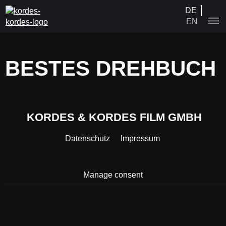
DE
EN
BESTES DREHBUCH
ISCHEN TIERE 3
ISCHEN TIERE 2
ISCHEN TIERE 1
IND WIR
 PERSHING
KORDES & KORDES FILM GMBH
 DEN BARRIKADEN
AN
Datenschutz
Impressum
HRHEIT
KA
IONOVA
Manage consent
H DISCO
DER
H MORGEN
NG
 ERBE UND ICH