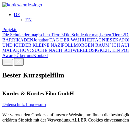
DE
EN
Projekte
Die Schule der magischen Tiere 3
Die Schule der magischen Tiere 2
Di
BARRIKADEN
Jonathan
TAG DER WAHRHEIT
AGNIESZKA
PO
UND ICH
DER KLEINE NAZI
POLL
MORGEN RÄUM´ ICH AU
MALAKHOV: SUCHE NACH SCHWERE­LOSIGKEIT. EIN PO
Awards
Über uns
Kontakt
Bester Kurzspielfilm
Kordes & Kordes Film GmbH
Datenschutz
Impressum
Wir verwenden Cookies auf unserer Website, um Ihnen die bestmöglic
erklären Sie sich mit der Verwendung ALLER Cookies einverstanden. 