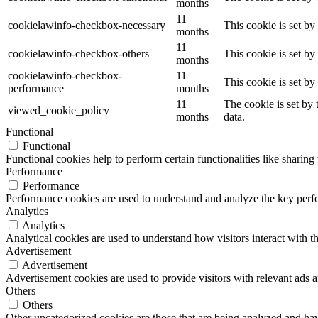
months
11
cookielawinfo-checkbox-necessary
This cookie is set b
months
11
cookielawinfo-checkbox-others
This cookie is set b
months
cookielawinfo-checkbox-
11
This cookie is set b
performance
months
11
The cookie is set by
viewed_cookie_policy
months
data.
Functional
Functional
Functional cookies help to perform certain functionalities like sharing 
Performance
Performance
Performance cookies are used to understand and analyze the key perfor
Analytics
Analytics
Analytical cookies are used to understand how visitors interact with th
Advertisement
Advertisement
Advertisement cookies are used to provide visitors with relevant ads 
Others
Others
Other uncategorized cookies are those that are being analyzed and have