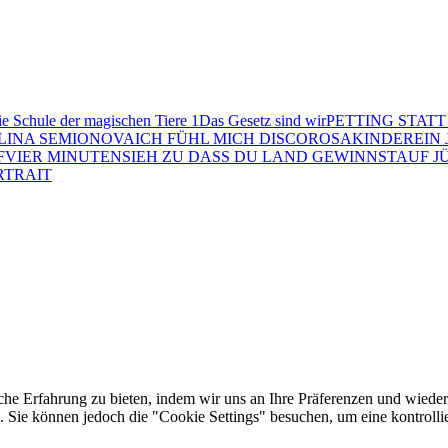
e Schule der magischen Tiere 1
Das Gesetz sind wir
PETTING STATT
LINA SEMIONOVA
ICH FÜHL MICH DISCO
ROSAKINDER
EIN
F
VIER MINUTEN
SIEH ZU DASS DU LAND GEWINNST
AUF J
RTRAIT
he Erfahrung zu bieten, indem wir uns an Ihre Präferenzen und wieder
Sie können jedoch die "Cookie Settings" besuchen, um eine kontrollie