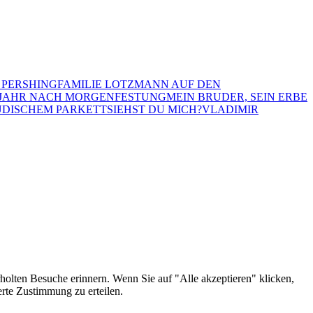
 PERSHING
FAMILIE LOTZMANN AUF DEN
 JAHR NACH MORGEN
FESTUNG
MEIN BRUDER, SEIN ERBE
ÜDISCHEM PARKETT
SIEHST DU MICH?
VLADIMIR
holten Besuche erinnern. Wenn Sie auf "Alle akzeptieren" klicken,
rte Zustimmung zu erteilen.