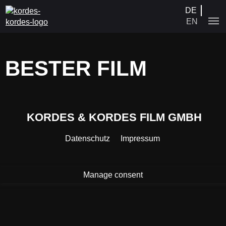
DE
EN
BESTER FILM
ISCHEN TIERE 3
ISCHEN TIERE 2
ISCHEN TIERE 1
IND WIR
 PERSHING
KORDES & KORDES FILM GMBH
 DEN BARRIKADEN
AN
Datenschutz
Impressum
HRHEIT
KA
IONOVA
Manage consent
H DISCO
DER
H MORGEN
NG
 ERBE UND ICH