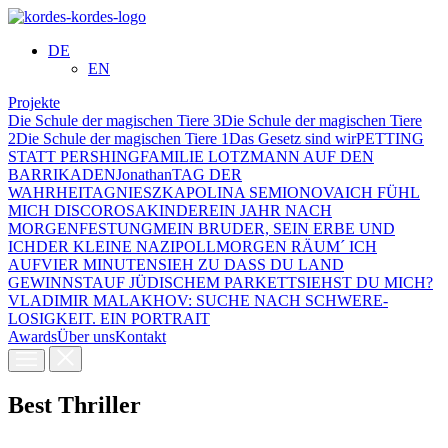
DE
EN
Projekte
Die Schule der magischen Tiere 3
Die Schule der magischen Tiere
2
Die Schule der magischen Tiere 1
Das Gesetz sind wir
PETTING
STATT PERSHING
FAMILIE LOTZMANN AUF DEN
BARRIKADEN
Jonathan
TAG DER
WAHRHEIT
AGNIESZKA
POLINA SEMIONOVA
ICH FÜHL
MICH DISCO
ROSAKINDER
EIN JAHR NACH
MORGEN
FESTUNG
MEIN BRUDER, SEIN ERBE UND
ICH
DER KLEINE NAZI
POLL
MORGEN RÄUM´ ICH
AUF
VIER MINUTEN
SIEH ZU DASS DU LAND
GEWINNST
AUF JÜDISCHEM PARKETT
SIEHST DU MICH?
VLADIMIR MALAKHOV: SUCHE NACH SCHWERE­
LOSIGKEIT. EIN PORTRAIT
Awards
Über uns
Kontakt
Best Thriller