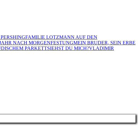
 PERSHING
FAMILIE LOTZMANN AUF DEN
 JAHR NACH MORGEN
FESTUNG
MEIN BRUDER, SEIN ERBE
ÜDISCHEM PARKETT
SIEHST DU MICH?
VLADIMIR