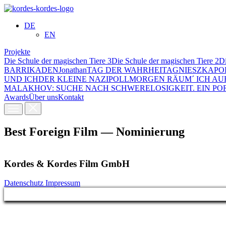
DE
EN
Projekte
Die Schule der magischen Tiere 3
Die Schule der magischen Tiere 2
Di
BARRIKADEN
Jonathan
TAG DER WAHRHEIT
AGNIESZKA
PO
UND ICH
DER KLEINE NAZI
POLL
MORGEN RÄUM´ ICH AU
MALAKHOV: SUCHE NACH SCHWERE­LOSIGKEIT. EIN PO
Awards
Über uns
Kontakt
Best Foreign Film — Nominierung
Kordes & Kordes Film GmbH
Datenschutz
Impressum