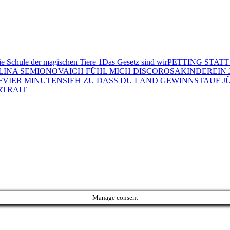
e Schule der magischen Tiere 1
Das Gesetz sind wir
PETTING STATT
LINA SEMIONOVA
ICH FÜHL MICH DISCO
ROSAKINDER
EIN
F
VIER MINUTEN
SIEH ZU DASS DU LAND GEWINNST
AUF J
RTRAIT
Manage consent